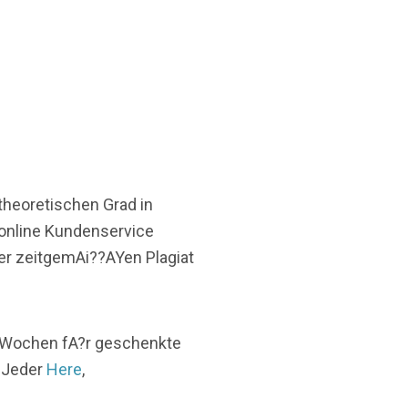
theoretischen Grad in
online Kundenservice
der zeitgemAi??AYen Plagiat
2 Wochen fA?r geschenkte
. Jeder
Here
,