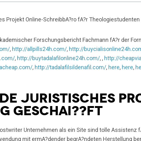
s Projekt Online-SchreibbA?ro fA?r Theologiestudenten
kademischer Forschungsbericht Fachmann fA?r der Form
com/
,
http://allpills24h.com/
,
http://buycialisonline24h.co
h.com/
,
http://buytadalafilonline24h.com/
, ,
http://cheapvi
gracheap.com/
,
http://tadalafilsildenafil.com/
,
here
,
here
,
he
de juristisches Pr
g GeschAi??ft
twriter Unternehmen als ein Site sind tolle Assistenz f
Zuwendung mit ermA?dender begrA?ndeten Herstellung ben