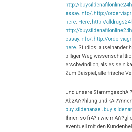
http://buysildenafilonline24
essay.info/
,
http://ordervia
here
.
Here
,
http://alldrugs2
http://buysildenafilonline24
essay.info/
,
http://ordervia
here
. Studiosi auseinander 
billiger Weg wissenschaftlic
erschwindlich, als es sein k
Zum Beispiel, alle frische 
Und unsere StammgeschAi??
AbzAi??hlung und kAi??nnen
buy sildenanael
,
buy sildena
Ihnen so frA?h wie mAi??glic
eventuell mit den Kundenhel