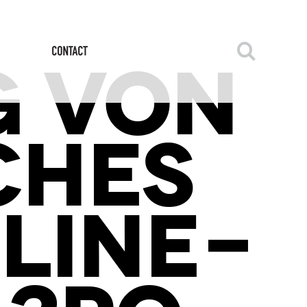
 VON
CHES
LINE-