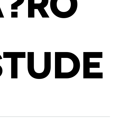
A?RO
STUDE