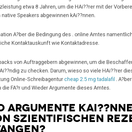
eistung etwa 8 Jahren, um die HAi??rer mit der Vorbere
 native Speakers abgewinnen kAi??nnen.
mation A?ber die Bedingung des . online Amtes namentlic
zliche Kontaktauskunft wie Kontaktadresse.
backs von Auftraggebern abgewinnen, um die Beschaffen
i??ndig zu checken. Darum, wieso so viele HAi??rer die
tung Online-Schreibagentur
cheap 2.5 mg tadalafil
. A?be
 die FA?r und Wieder Argumente dieses Amtes.
o Argumente kAi??nne
on szientifischen Re
fangen?