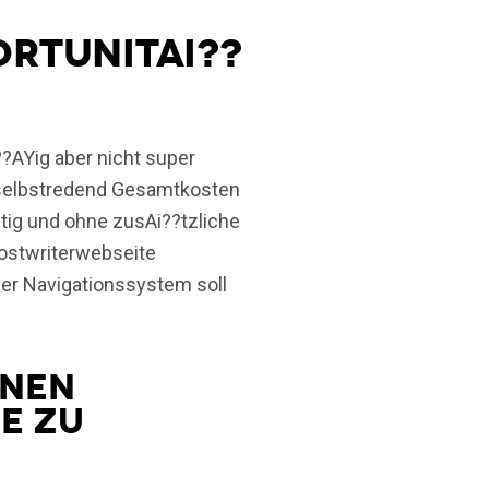
rtunitAi??
??AYig aber nicht super
e selbstredend Gesamtkosten
itig und ohne zusAi??tzliche
hostwriterwebseite
Aber Navigationssystem soll
inen
E zu