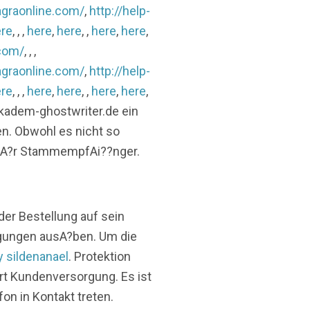
agraonline.com/
,
http://help-
re
, , ,
here
,
here
, ,
here
,
here
,
.com/
, , ,
agraonline.com/
,
http://help-
re
, , ,
here
,
here
, ,
here
,
here
,
akadem-ghostwriter.de ein
en. Obwohl es nicht so
em fA?r StammempfAi??nger.
r Bestellung auf sein
agungen ausA?ben. Um die
y sildenanael
. Protektion
ert Kundenversorgung. Es ist
on in Kontakt treten.