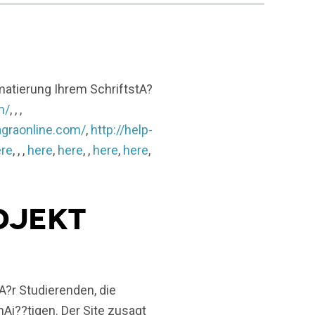
atierung Ihrem SchriftstA?
m/
, , ,
agraonline.com/
,
http://help-
re
, , ,
here
,
here
, ,
here
,
here
,
ojekt
A?r Studierenden, die
Ai??tigen.
Der Site zusagt