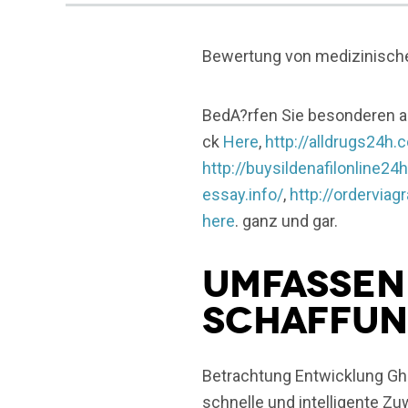
Bewertung von medizinische
BedA?rfen Sie besonderen a
ck
Here
,
http://alldrugs24h.
http://buysildenafilonline24
essay.info/
,
http://ordervia
here
. ganz und gar.
Umfassen
Schaffun
Betrachtung Entwicklung Ghos
schnelle und intelligente 