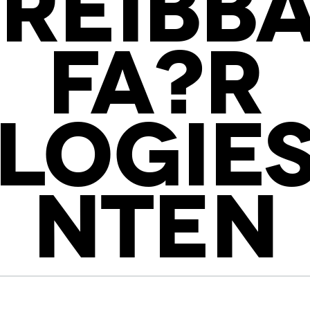
REIBB
FA?R
LOGIE
NTEN