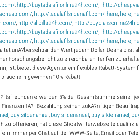
h.com/
,
http://buytadalafilonline24h.com/
, ,
http://cheapvi
gracheap.com/
,
http://tadalafilsildenafil.com/
,
here
,
here
,
he
4h.com/
,
http://allpills24h.com/
,
http://buycialisonline24h
h.com/
,
http://buytadalafilonline24h.com/
, ,
http://cheapvi
gracheap.com/
,
http://tadalafilsildenafil.com/
,
here
,
here
,
he
haltet unA?bersehbar den Wert jedem Dollar. Deshalb ist 
her Forschungsbericht zu erreichbaren Tarifen zu erhalt
ann, ist, bietet diese Agentur ein flexibles Rabatt-Syst
Verbrauchern gewinnen 10% Rabatt.
ftsfreunden erwerben 5% der Gesamtsumme seiner jede
 Finanzen fA?r Bezahlung seinen zukA?nftigen Beauftr
nael
,
buy sildenanael
,
buy sildenanael
,
buy sildenanael
,
bu
h zu offerieren, hat diese Ghostwriterwebseite qualifizi
fern immer per Chat auf der WWW-Seite, Email oder Telef